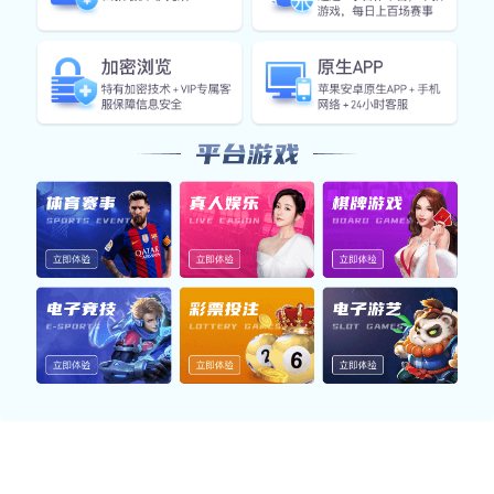
除了技术层面的配合外，心理因素同样不可忽视。对于任何
一位篮球运动员来说，在关键时刻罚球都是一种心理挑战。
在这种情况下，其他队友如狄龙所占据的位置，可以极大地
减轻詹姆斯心中的压力。
例如，如果观众看到狄龙在进行强有力的内线进攻，他们可
能会对接下来詹姆斯的罚球产生积极预期。这种良好的氛围
可以帮助降低他面临的重要性，从而使其在罚球时更加放
松。
再者，通过观察比赛，我们发现当队友表现出色时，明星球
员往往能够获得更多自信。若狄龙能够持续展现出色状态，
那必然会给詹姆斯带来正向反馈，使得其在执行罚球动作时
更加自信和专注。
3、数据分析与实际表现