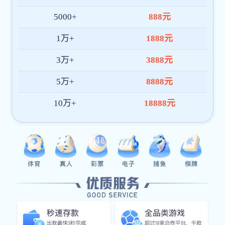
首先，狄龙在篮下的位置对于整个球队的战术执行至关重
要。如果狄龙能够很好地占据篮下优势，他可以为队友创造
更多机会。在比赛中，这种空间打开将直接影响到詹姆斯持
球时的选择，使其更加专注于进攻而非防守。
其次，当狄龙在内线形成威胁时，防守者会更加注意他，这
样一来，詹姆斯在罚球区域附近会获得更好的空间。相较于
被包夹或是遭遇重压情况下进行罚球，这种宽松的环境无疑
能提升他的命中率。
最后，如果狄龙能够有效地吸引防守注意力，那么在比赛关
键时刻，詹姆斯也能以更轻松的状态去面对罚球。这种积极
的互动效果，不仅增强了团队合作精神，还提升了整个球队
的士气。
2、心理因素与罚球表现