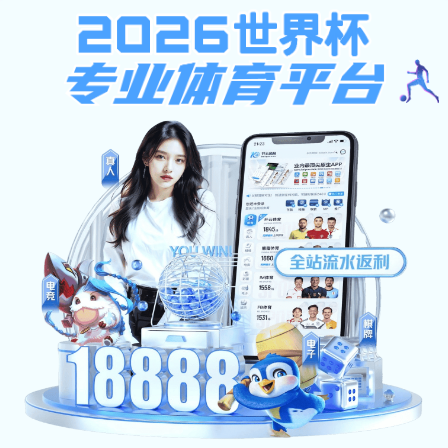
注册入口
世界杯官方平台
· 体育观看
更便捷
连接你的赛事视野，打造球迷专属的数字主场。
世界杯官
方平台网页版
提供多终端支持、高清视频、 实时比分与赛
事推荐，让你随时随地畅享体育内容。
网页端入口