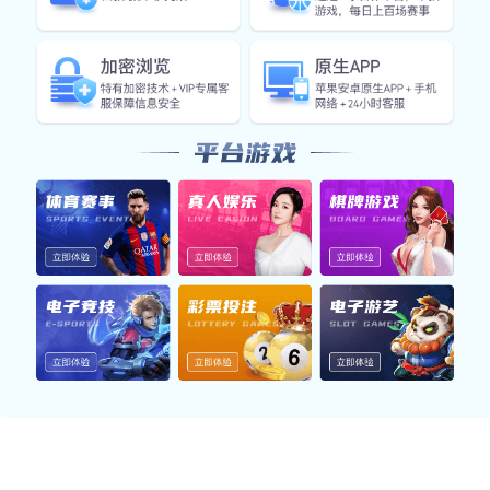
2、姆巴佩荣膺金靴
作为本赛季最耀眼的新星之一，姆巴佩以其超凡脱俗的表现
获得了金靴奖。他在整个赛季中展现出了令人惊叹的进球能
力，不仅速度快，而且技术精湛，是对方后卫心中的噩梦。
无论是单骑闯关还是团队配合，他总能找到最佳时机将皮球
送入网窝，成为球队不可或缺的一部分。
姆巴佩不仅仅是一名优秀射手，他在比赛中的视野和传球能
力同样不容小觑。他常常能够为队友创造机会，这种自我牺
牲精神使他赢得了广泛赞誉。此外，他还具备领导才能，多
次在关键时刻挺身而出，引领球队走向胜利。他所取得的数
据记录，不仅令对手胆寒，也让人们更加期待他的未来发
展。
获得金靴之后，姆巴佩表示会继续努力，希望能帮助球队实
现更高目标，同时也希望能为足球事业作出更多贡献。他年
轻且富有潜力，相信未来他会创造更多辉煌瞬间，将自己推