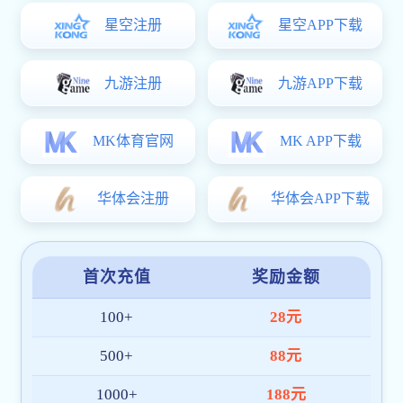
首页
体育资讯
正文
西甲联赛在本赛季再度迎来了精彩的落幕，巴萨提前锁定冠
军，展现了强大的实力与稳定的状态。与此同时，姆巴佩凭
借其卓越的表现荣膺金靴奖，成为西甲最佳射手。贝蒂斯则
凭借出色的战绩成功晋级欧冠，而马略卡遗憾地未能保级，
这也让他们面临着新一轮挑战。本文将从巴萨的夺冠之路、
姆巴佩的个人成就、贝蒂斯的欧冠之旅以及马略卡的降级危
机等四个方面进行详细阐述，以全面回顾这一令人难忘的赛
季。
1、巴萨的夺冠之路
本赛季，巴萨展现出了极高的竞争力和稳定性，自始至终保
持着良好的状态。他们在联赛中不仅有着强大的进攻火力，
更重要的是防守端也做得相当出色，这使得他们能够在关键