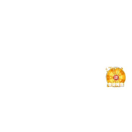
向世界足球顶尖行列。
3、贝蒂斯晋级欧冠
对于贝蒂斯来说，本赛季可谓是历史性的一年，他们成功晋
级欧洲冠军联赛。这支来自西班牙南部的小球队，在面对众
多豪门竞争时，却凭借顽强拼搏精神和团队协作赢得了属于
自己的荣耀。在整个赛季中，他们打出了多场令人印象深刻
的比赛，让所有人刮目相看。
贝蒂斯教练团队通过细致周密的战术安排，使得这支年轻球
队逐渐成熟。在关键赛事中的冷静应对和合理调配资源，让
他们在压力之下依然能够保持良好状态，从而顺利晋级欧
冠。这不仅仅是一次体育成就，更是对整个俱乐部管理层及
后勤支持团队工作的肯定。
随着进入欧冠阶段，贝蒂斯将面临更高水平竞争者，这既是