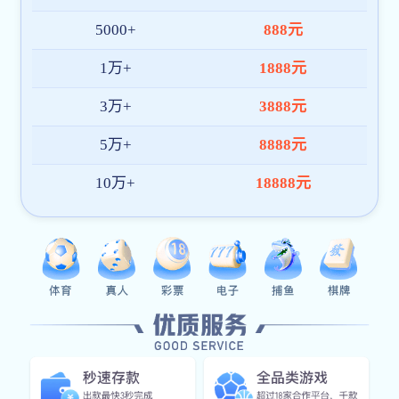
比赛中稳居榜首。在主教练的带领下，球队战术安排合理，
各条线配合默契，使得球员们能够充分发挥自己的能力。
值得一提的是，在赛季初期，巴萨经历了一段低谷期，但球
队没有因此而气馁，相反，他们通过不断调整和努力逐渐找
回了自信。在接下来的比赛中，他们不断取得胜利，将领先
优势扩大，并最终提前几轮锁定了冠军。这场伟大的胜利不
仅是对球队实力的认可，也体现了全体成员为目标付出的努
力。
此外，球迷们对球队表现也给予了高度评价，无论是在主场
还是客场，都能感受到一种强烈的归属感与支持力度。这样
的环境无疑激励着球员们在每场比赛中都拼尽全力，为俱乐
部争光。同时，这也是一个新的开始，为未来更高目标奠定
了基础。